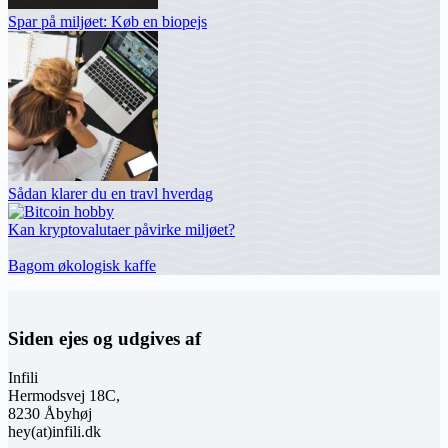
Spar på miljøet: Køb en biopejs
Sådan klarer du en travl hverdag
Kan kryptovalutaer påvirke miljøet?
Bagom økologisk kaffe
Siden ejes og udgives af
Infili
Hermodsvej 18C,
8230 Åbyhøj
hey(at)infili.dk