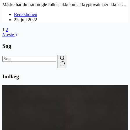
Måske har du hørt nogle folk snakke om at kryptovalutaer ikke er…
Redaktionen
25. juli 2022
1
2
Næste
Søg
Ingen
resultater
Indlæg